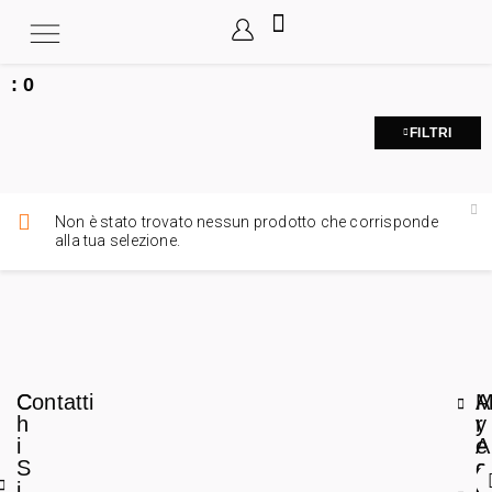
:
0
FILTRI
Non è stato trovato nessun prodotto che corrisponde
alla tua selezione.
C
Contatti
A
h
r
y
i
e
A
S
a
c
i
L
c