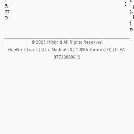
a
e
o
m
g
u
o
a
n
l
t
e
© 2023 | Hybrid All Rights Reserved
OneWorld s.r.l.
| C.so Matteotti 32 10036 Torino (TO) | P.IVA:
07730800013