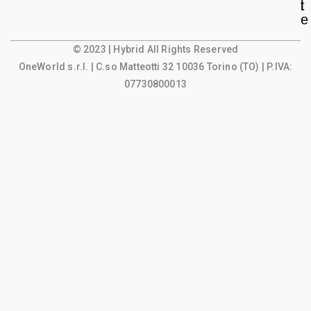
l
t
e
© 2023 | Hybrid All Rights Reserved
OneWorld s.r.l.
| C.so Matteotti 32 10036 Torino (TO) | P.IVA:
07730800013