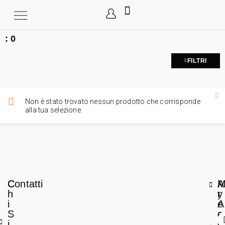
:
0
FILTRI
Non è stato trovato nessun prodotto che corrisponde
alla tua selezione.
C
Contatti
A
h
r
y
i
e
A
S
a
c
i
L
c