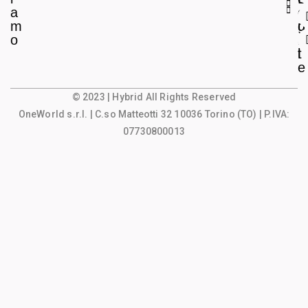
a
e
o
m
g
u
o
a
n
l
t
e
© 2023 | Hybrid All Rights Reserved
OneWorld s.r.l.
| C.so Matteotti 32 10036 Torino (TO) | P.IVA:
07730800013