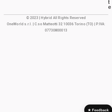
l
t
e
© 2023 | Hybrid All Rights Reserved
OneWorld s.r.l.
| C.so Matteotti 32 10036 Torino (TO) | P.IVA:
07730800013
★ Feedback