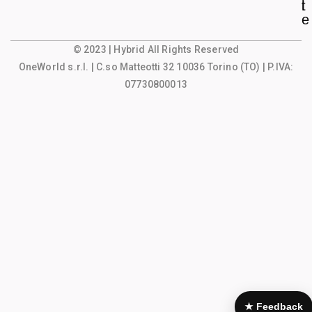
l
t
e
© 2023 | Hybrid All Rights Reserved
OneWorld s.r.l.
| C.so Matteotti 32 10036 Torino (TO) | P.IVA:
07730800013
★ Feedback