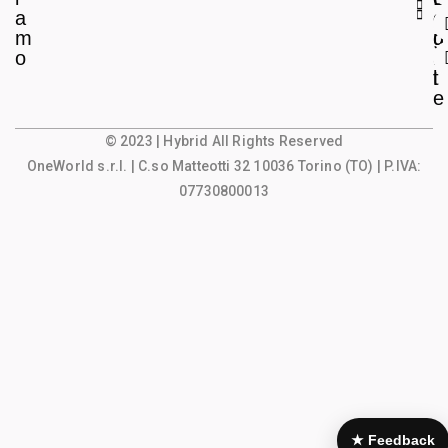
a
e
o
m
g
u
o
a
n
l
t
e
© 2023 | Hybrid All Rights Reserved
OneWorld s.r.l.
| C.so Matteotti 32 10036 Torino (TO) | P.IVA:
07730800013
★ Feedback