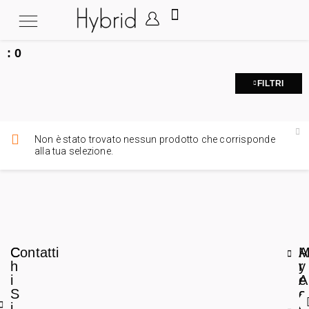
:
0
FILTRI
Non è stato trovato nessun prodotto che corrisponde
alla tua selezione.
C
Contatti
A
h
r
y
i
e
A
S
a
c
i
L
c