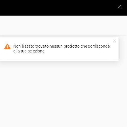
Non è stato trovato nessun prodotto che corrisponde
alla tua selezione.