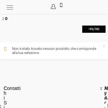
:
0
FILTRI
Non è stato trovato nessun prodotto che corrisponde
alla tua selezione.
C
Contatti
A
h
r
y
i
e
A
S
a
c
i
L
c