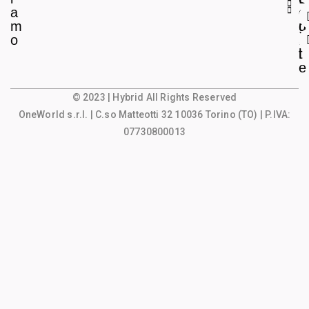
a
e
o
m
g
u
o
a
n
l
t
e
© 2023 | Hybrid All Rights Reserved
OneWorld s.r.l.
| C.so Matteotti 32 10036 Torino (TO) | P.IVA:
07730800013