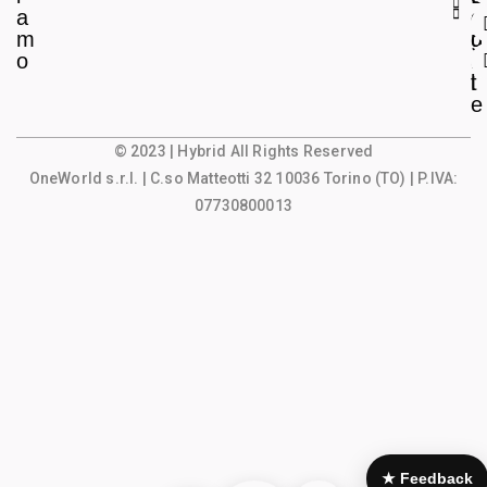
a
e
o
m
g
u
o
a
n
l
t
e
© 2023 | Hybrid All Rights Reserved
OneWorld s.r.l.
| C.so Matteotti 32 10036 Torino (TO) | P.IVA:
07730800013
★ Feedback