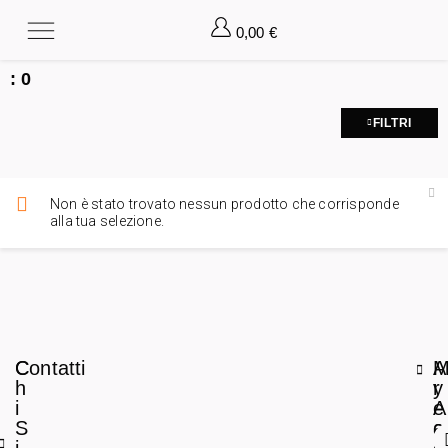
0,00
€
:
0
FILTRI
Non è stato trovato nessun prodotto che corrisponde
alla tua selezione.
C
Contatti
A
h
r
y
i
e
A
S
a
c