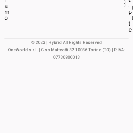
i
L
c
a
e
o
m
g
u
o
a
n
l
t
e
© 2023 | Hybrid All Rights Reserved
OneWorld s.r.l.
| C.so Matteotti 32 10036 Torino (TO) | P.IVA:
07730800013