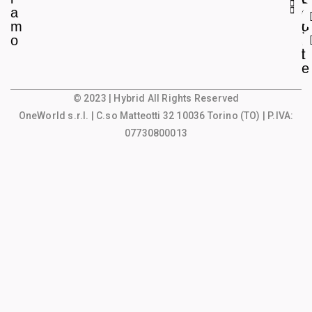
a
e
o
m
g
u
o
a
n
l
t
e
© 2023 | Hybrid All Rights Reserved
OneWorld s.r.l.
| C.so Matteotti 32 10036 Torino (TO) | P.IVA:
07730800013