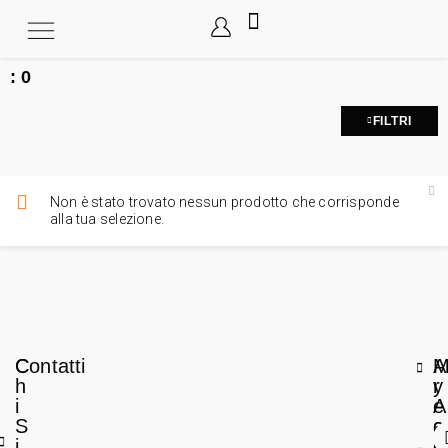
:
0
FILTRI
Non è stato trovato nessun prodotto che corrisponde
alla tua selezione.
C
Contatti
A
h
r
y
i
e
A
S
a
c
i
L
c