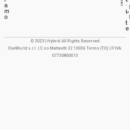
a
e
o
m
g
u
o
a
n
l
t
e
© 2023 | Hybrid All Rights Reserved
OneWorld s.r.l.
| C.so Matteotti 32 10036 Torino (TO) | P.IVA:
07730800013