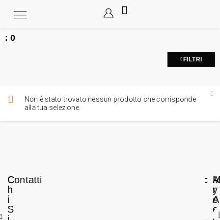
:
0
FILTRI
Non è stato trovato nessun prodotto che corrisponde
alla tua selezione.
C
Contatti
A
h
r
y
i
e
A
S
a
c
i
L
c