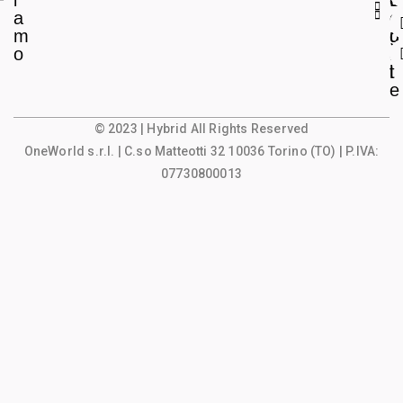
i
L
c
a
e
o
m
g
u
o
a
n
l
t
e
© 2023 | Hybrid All Rights Reserved
OneWorld s.r.l.
| C.so Matteotti 32 10036 Torino (TO) | P.IVA:
07730800013