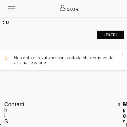
0,00
€
:
0
FILTRI
Non è stato trovato nessun prodotto che corrisponde
alla tua selezione.
C
Contatti
A
h
r
y
i
e
A
S
a
c