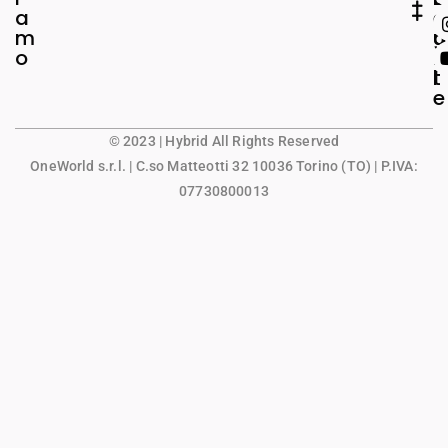
a
e
o
m
g
u
o
a
n
l
t
e
© 2023 | Hybrid All Rights Reserved
OneWorld s.r.l.
| C.so Matteotti 32 10036 Torino (TO) | P.IVA:
07730800013