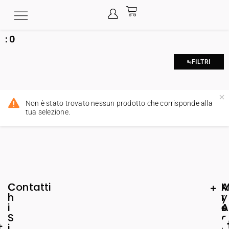
:
0
FILTRI
Non è stato trovato nessun prodotto che corrisponde alla
tua selezione.
C
Contatti
A
h
r
y
i
e
A
S
a
c
i
L
c