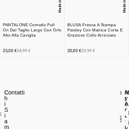
Made in Italy
Made in Italy
PANTALONE Comodo Pull
BLUSA Fresca A Stampa
On Dal Taglio Largo Con Orlo
Paisley Con Manica Corta E
Alto Alla Caviglia
Grazioso Collo Arricciato
25,00
€
34,99
€
20,00
€
29,99
€
C
Contatti
A
h
r
y
i
e
A
S
a
c
i
L
c
a
e
o
m
g
u