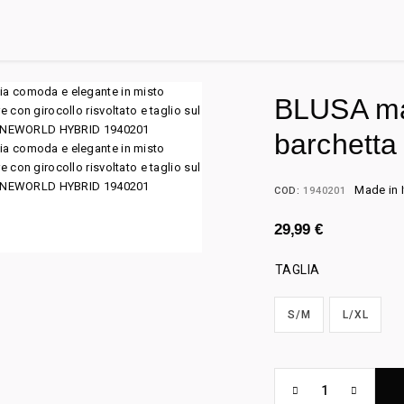
BLUSA man
barchetta 
Made in I
COD:
1940201
29,99
€
TAGLIA
S/M
L/XL