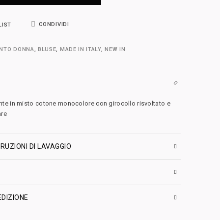
CONDIVIDI
LIST
ENTO DONNA
,
BLUSE
,
MADE IN ITALY
,
NEW IN
te in misto cotone monocolore con girocollo risvoltato e
are
RUZIONI DI LAVAGGIO
EDIZIONE