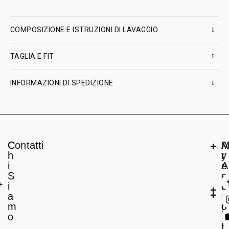
COMPOSIZIONE E ISTRUZIONI DI LAVAGGIO
TAGLIA E FIT
INFORMAZIONI DI SPEDIZIONE
C
Contatti
A
h
r
y
i
e
A
S
a
c
i
L
c
a
e
o
m
g
u
o
a
n
l
t