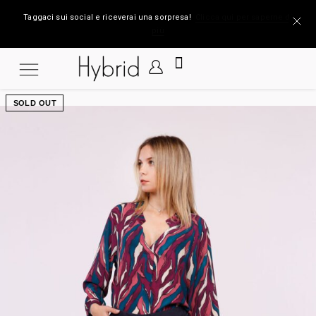
Taggaci sui social e riceverai una sorpresa!
Clicca qui per saperne di
più
SOLD OUT