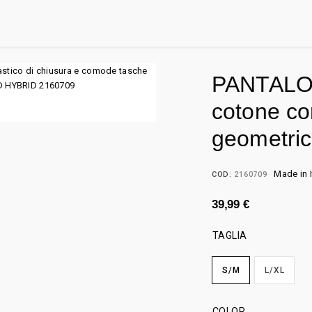
PANTALON
cotone co
geometri
Made in I
COD:
2160709
39,99
€
TAGLIA
S/M
L/XL
COLOR