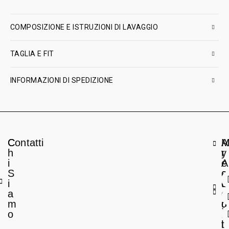
COMPOSIZIONE E ISTRUZIONI DI LAVAGGIO
TAGLIA E FIT
INFORMAZIONI DI SPEDIZIONE
C
Contatti
A
h
r
y
i
e
A
S
a
c
i
L
c
a
e
o
m
g
u
o
a
n
l
t