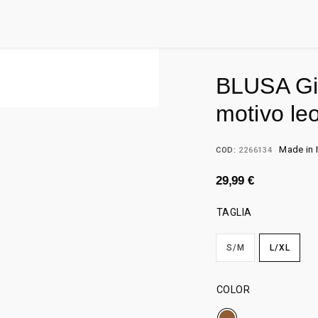
BLUSA Giro
motivo le
Made in I
COD:
2266134
29,99
€
TAGLIA
S/M
L/XL
COLOR