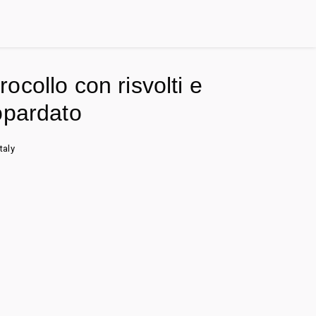
collo con risvolti e
opardato
taly