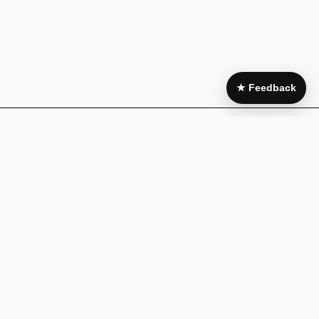
★ Feedback
Area Legale
My Account
Condizioni di
Il mio account
acquisto
I miei acquisti
Pagamenti e
Wishlist
fatturazione
Guida alla
Cookie policy
taglia
Privacy Policy