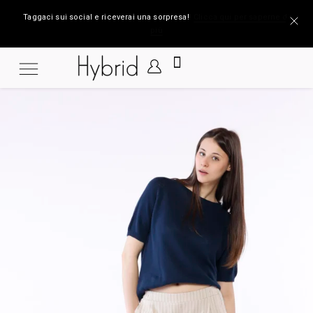
Taggaci sui social e riceverai una sorpresa!
Clicca qui per saperne di
più