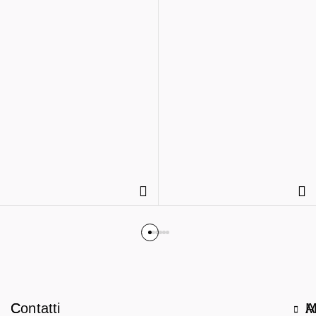
C
Contatti
A