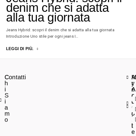
denim che si adatta
alla tua giornata
Jeans Hybrid: scopri il denim che si adatta alla tua giornata
Introduzione Uno stile per ogni jeans I…
LEGGI DI PIÙ.
C
Contatti
A
h
r
y
i
e
A
S
a
c
i
L
c
a
e
o
m
g
u
o
a
n
l
t
e