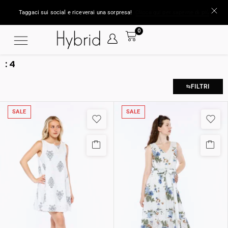
Taggaci sui social e riceverai una sorpresa!
Clicca qui per saperne di più
0
:
4
FILTRI
SALE
SALE