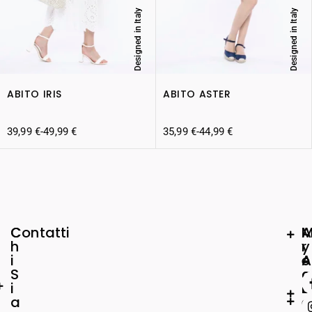
Designed in Italy
Designed in Italy
ABITO IRIS
ABITO ASTER
39,99
€
-
49,99
€
35,99
€
-
44,99
€
C
Contatti
A
h
r
y
i
e
A
S
a
c
i
L
c
a
e
o