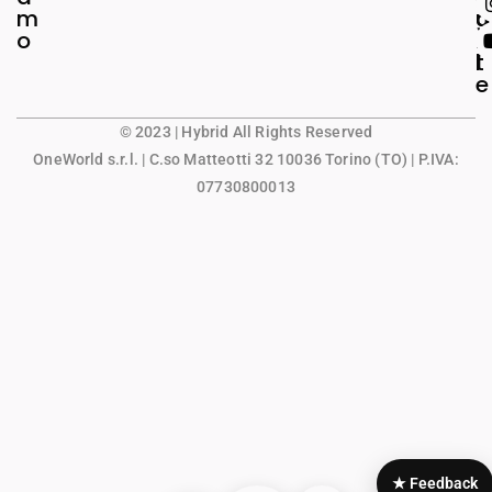
m
g
u
o
a
n
l
t
e
© 2023 | Hybrid All Rights Reserved
OneWorld s.r.l.
| C.so Matteotti 32 10036 Torino (TO) | P.IVA:
07730800013
★ Feedback