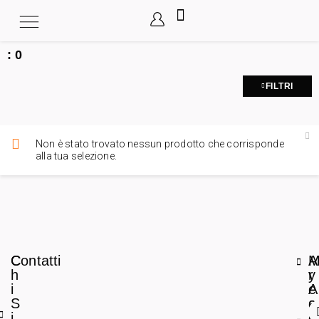
:
0
FILTRI
Non è stato trovato nessun prodotto che corrisponde
alla tua selezione.
C
Contatti
A
h
r
y
i
e
A
S
a
c
i
L
c