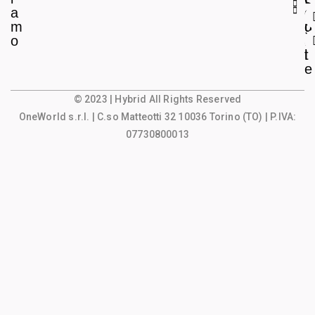
a
e
o
m
g
u
o
a
n
l
t
e
© 2023 | Hybrid All Rights Reserved
OneWorld s.r.l.
| C.so Matteotti 32 10036 Torino (TO) | P.IVA:
07730800013