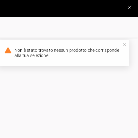
Non è stato trovato nessun prodotto che corrisponde
alla tua selezione.