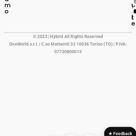
m
g
u
o
a
n
l
t
e
© 2023 | Hybrid All Rights Reserved
OneWorld s.r.l.
| C.so Matteotti 32 10036 Torino (TO) | P.IVA:
07730800013
★ Feedback