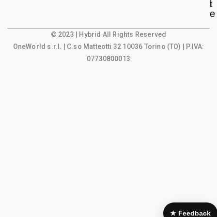
l
t
e
© 2023 | Hybrid All Rights Reserved
OneWorld s.r.l.
| C.so Matteotti 32 10036 Torino (TO) | P.IVA:
07730800013
★ Feedback