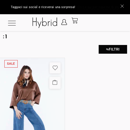
Taggaci sui social e riceverai una sorpresa!
Clicca qui per saperne di più
:
1
FILTRI
SALE