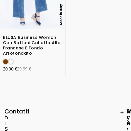
Made in Italy
BLUSA Business Woman
Con Bottoni Colletto Alla
Francese E Fondo
Arrotondato
20,00
€
29,99
€
C
Contatti
A
h
r
y
i
e
A
S
a
c