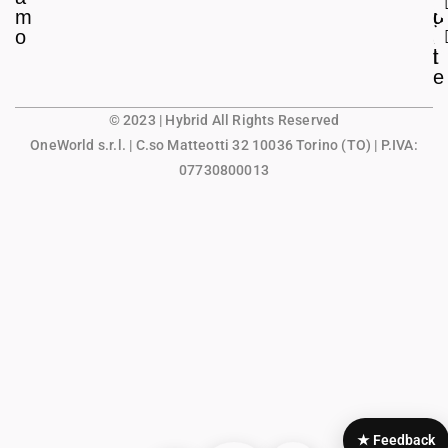
m
g
u
o
a
n
l
t
e
© 2023 | Hybrid All Rights Reserved
OneWorld s.r.l.
| C.so Matteotti 32 10036 Torino (TO) | P.IVA:
07730800013
★ Feedback