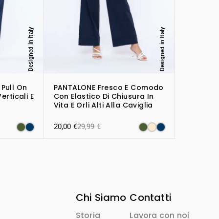
Designed in Italy
Designed in Italy
Pull On
PANTALONE Fresco E Comodo
erticali E
Con Elastico Di Chiusura In
Vita E Orli Alti Alla Caviglia
20,00
€
29,99
€
Chi Siamo
Contatti
Storia
Lavora con noi