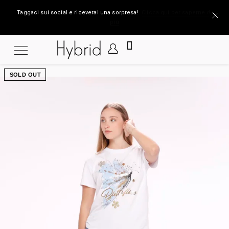
Taggaci sui social e riceverai una sorpresa!
Clicca qui per saperne di
più
SOLD OUT