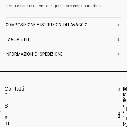
T-shirt casual in cotone con graziosa stampa Butterflies
COMPOSIZIONE E ISTRUZIONI DI LAVAGGIO
TAGLIA E FIT
INFORMAZIONI DI SPEDIZIONE
C
Contatti
A
h
r
y
i
e
A
S
a
c
i
L
c
a
e
o
m
g
u