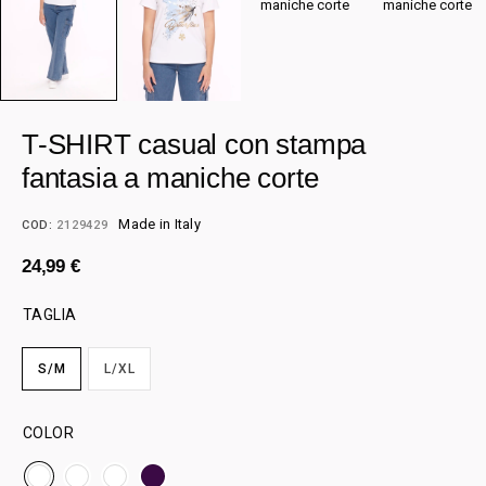
T-SHIRT casual con stampa
fantasia a maniche corte
Made in Italy
COD:
2129429
24,99
€
TAGLIA
S/M
L/XL
COLOR