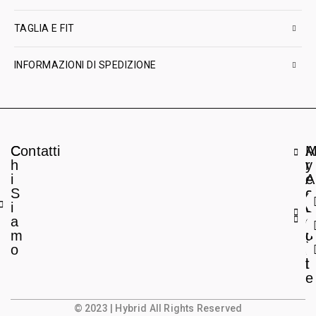
TAGLIA E FIT
INFORMAZIONI DI SPEDIZIONE
C
Contatti
A
h
r
y
i
e
A
S
a
c
i
L
c
a
e
o
m
g
u
o
a
n
l
t
e
© 2023 | Hybrid All Rights Reserved