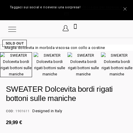
Taggaci sui social e riceverai una sorpresa!
Clicca qui per saperne di
più
SOLD OUT
SWEATER Dolcevita bordi rigati
bottoni sulle maniche
Designed in Italy
COD:
1901611
29,99
€