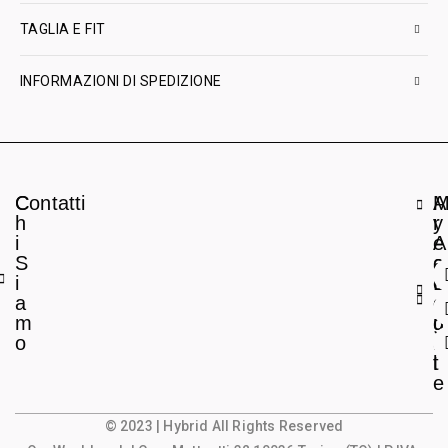
TAGLIA E FIT
INFORMAZIONI DI SPEDIZIONE
C
Contatti
A
h
r
y
i
e
A
S
a
c
i
L
c
a
e
o
m
g
u
o
a
n
l
t
e
© 2023 | Hybrid All Rights Reserved