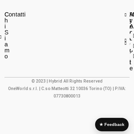
C
Contatti
A
h
r
y
i
e
A
S
a
c
i
L
c
a
e
o
m
g
u
o
a
n
l
t
e
© 2023 | Hybrid All Rights Reserved
OneWorld s.r.l.
| C.so Matteotti 32 10036 Torino (TO) | P.IVA:
07730800013
★ Feedback