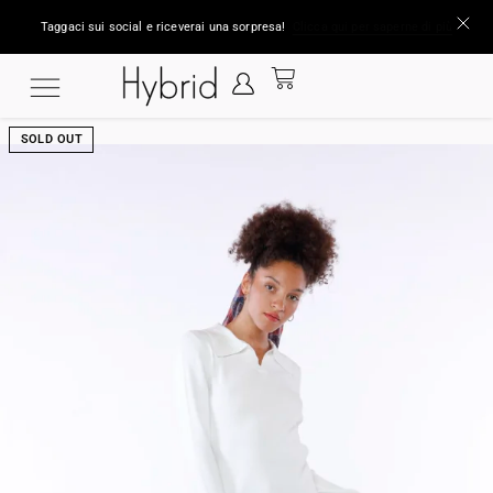
Taggaci sui social e riceverai una sorpresa!
Clicca qui per saperne di più
SOLD OUT