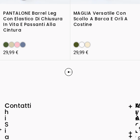
PANTALONE Barrel Leg
MAGLIA Versatile Con
Con Elastico Di Chiusura
Scollo A Barca E Orli A
In Vita E Passanti Alla
Costine
Cintura
29,99
€
29,99
€
C
Contatti
A
h
r
y
i
e
A
S
a
c
i
L
c
a
e
o