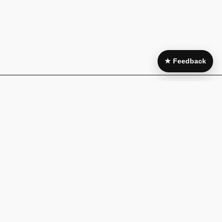
★ Feedback
Area Legale
My Account
Condizioni di
Il mio account
acquisto
I miei acquisti
Pagamenti e
Wishlist
fatturazione
Guida alla
Cookie policy
taglia
Privacy Policy