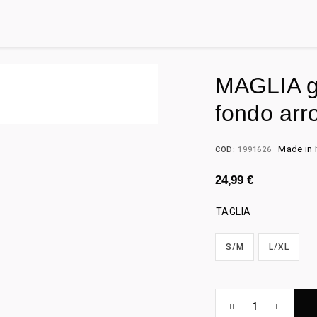
MAGLIA gi
fondo arr
Made in I
COD:
1991626
24,99
€
TAGLIA
S/M
L/XL