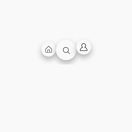
Chi Siamo
Contatti
Storia
Lavora con noi
Produzione
Contattaci
propria
Trova un negozio