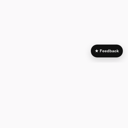
★ Feedback
Area Legale
My Account
Condizioni di
Il mio account
acquisto
I miei acquisti
Pagamenti e
Wishlist
fatturazione