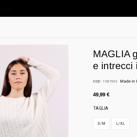
 di più
MAGLIA gi
e intrecci 
Made in I
COD:
1987905
49,99
€
TAGLIA
S/M
L/XL