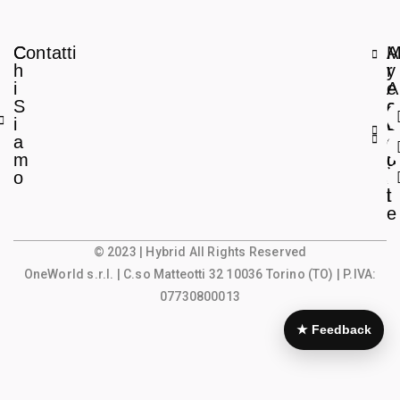
C
Contatti
A
h
r
y
i
e
A
S
a
c
i
L
c
a
e
o
m
g
u
o
a
n
l
t
e
© 2023 | Hybrid All Rights Reserved
OneWorld s.r.l.
| C.so Matteotti 32 10036 Torino (TO) | P.IVA:
07730800013
★ Feedback