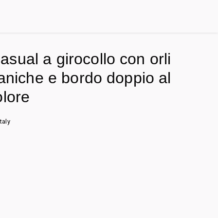
sual a girocollo con orli
maniche e bordo doppio al
olore
taly