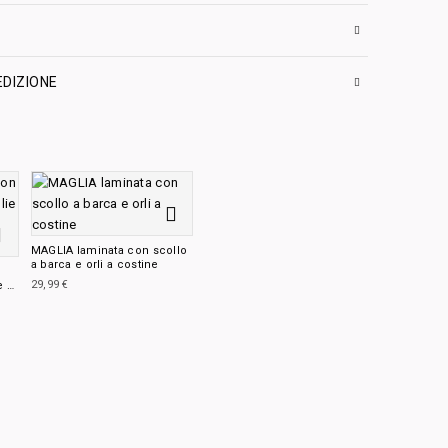
EDIZIONE
MAGLIA laminata con scollo
a barca e orli a costine
29,99
€
e e
a