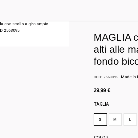
MAGLIA ca
alti alle 
fondo bic
Made in I
COD:
2563095
29,99
€
TAGLIA
S
M
L
COLOR