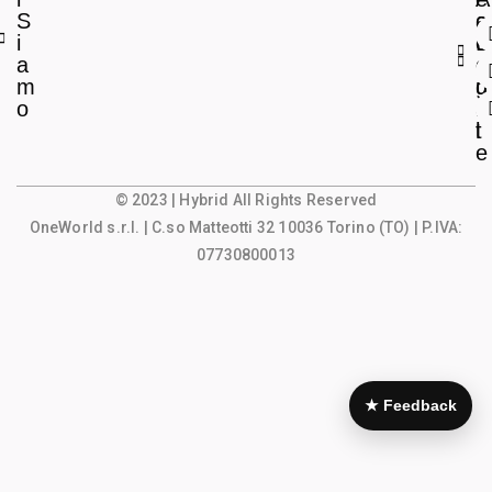
S
a
c
i
L
c
a
e
o
m
g
u
o
a
n
l
t
e
© 2023 | Hybrid All Rights Reserved
OneWorld s.r.l.
| C.so Matteotti 32 10036 Torino (TO) | P.IVA:
07730800013
★ Feedback