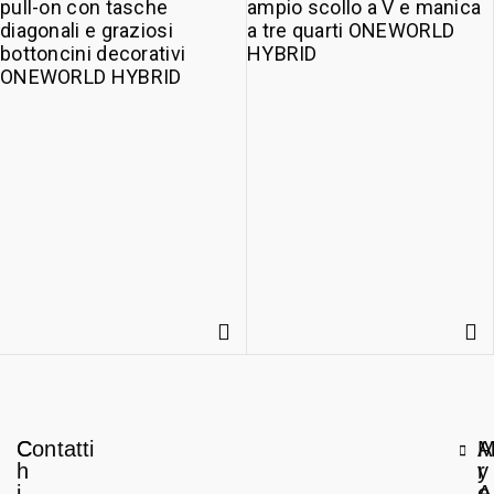
C
Contatti
A
h
r
y
i
e
A