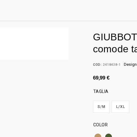
GIUBBOTT
comode ta
Designe
COD:
2418438-1
69,99
€
TAGLIA
S/M
L/XL
COLOR