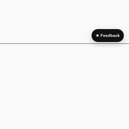
★ Feedback
Area Legale
My Account
Condizioni di
Il mio account
acquisto
I miei acquisti
Pagamenti e
Wishlist
fatturazione
Guida alla
Cookie policy
taglia
Privacy Policy