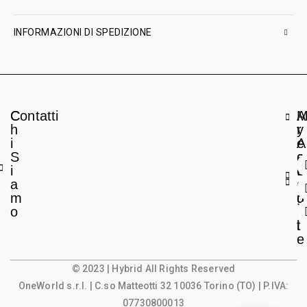
INFORMAZIONI DI SPEDIZIONE
C
Contatti
A
h
r
y
i
e
A
S
a
c
i
L
c
a
e
o
m
g
u
o
a
n
l
t
e
© 2023 | Hybrid All Rights Reserved
OneWorld s.r.l.
| C.so Matteotti 32 10036 Torino (TO) | P.IVA:
07730800013