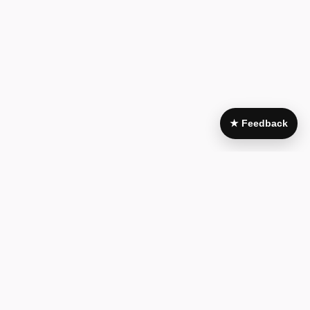
★ Feedback
Area Legale
My Account
Condizioni di
Il mio account
acquisto
I miei acquisti
Pagamenti e
Wishlist
fatturazione