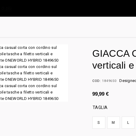
 di più
GIACCA Co
verticali 
Designed 
COD:
1849650
99,99
€
TAGLIA
S
M
L