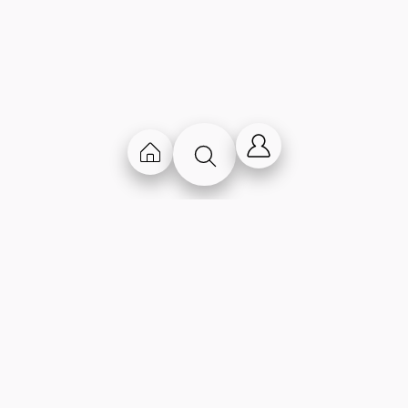
Chi Siamo
Contatti
Storia
Lavora con noi
Produzione
Contattaci
propria
Trova un negozio