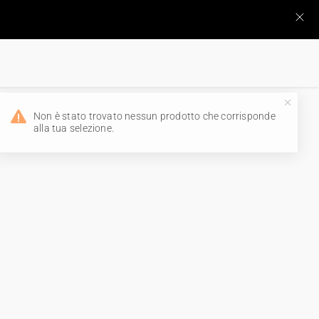
Non è stato trovato nessun prodotto che corrisponde
alla tua selezione.