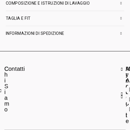
COMPOSIZIONE E ISTRUZIONI DI LAVAGGIO
TAGLIA E FIT
INFORMAZIONI DI SPEDIZIONE
C
Contatti
A
h
r
y
i
e
A
S
a
c
i
L
c
a
e
o
m
g
u
o
a
n
l
t
e