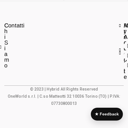
C
Contatti
A
h
r
y
i
e
A
S
a
c
i
L
c
a
e
o
m
g
u
o
a
n
l
t
e
© 2023 | Hybrid All Rights Reserved
OneWorld s.r.l.
| C.so Matteotti 32 10036 Torino (TO) | P.IVA:
07730800013
★ Feedback