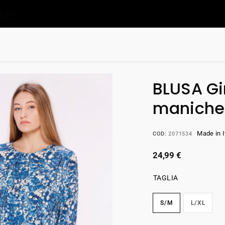
di più
BLUSA Gir
maniche 
Made in I
COD:
2071534
24,99
€
TAGLIA
S/M
L/XL