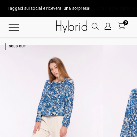
Taggaci sui social e riceverai una sorpresa!
Clicca qui per saperne 
0
SOLD OUT