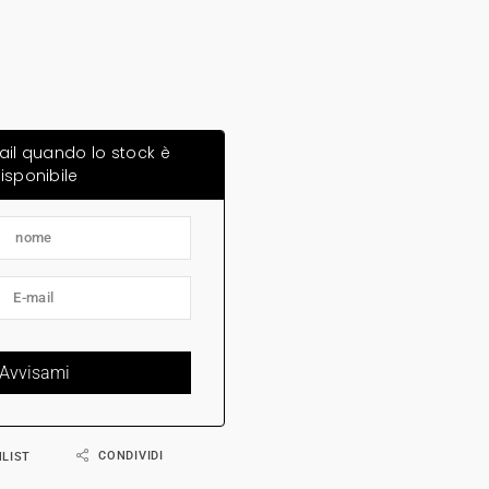
ail quando lo stock è
isponibile
CONDIVIDI
HLIST