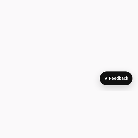
★ Feedback
Area
My
Legale
Account