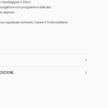
on Candeggina o Cloro
sciugatrice con programma delicato
are appeso
con qualsiasi solvente, tranne il Tricloroetilene.
EDIZIONE