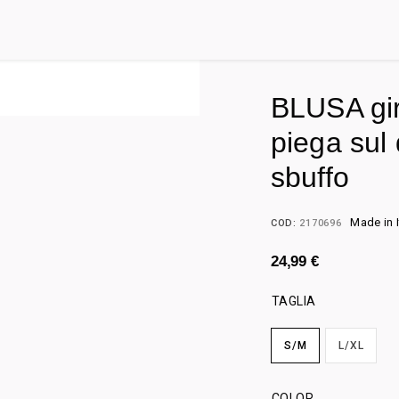
BLUSA gir
piega sul
sbuffo
Made in I
COD:
2170696
24,99
€
TAGLIA
S/M
L/XL
COLOR